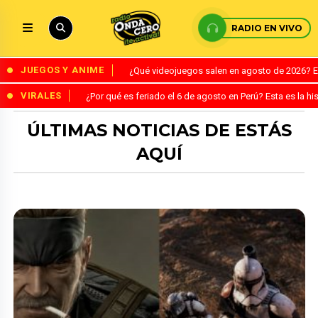
RADIO EN VIVO
JUEGOS Y ANIME
¿Qué videojuegos salen en agosto de 2026? 
VIRALES
¿Por qué es feriado el 6 de agosto en Perú? Esta es la his
ÚLTIMAS NOTICIAS DE ESTÁS
AQUÍ