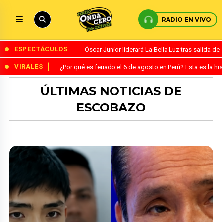
RADIO EN VIVO
ESPECTÁCULOS
Óscar Junior liderará La Bella Luz tras salida 
VIRALES
¿Por qué es feriado el 6 de agosto en Perú? Esta es la his
ÚLTIMAS NOTICIAS DE
ESCOBAZO