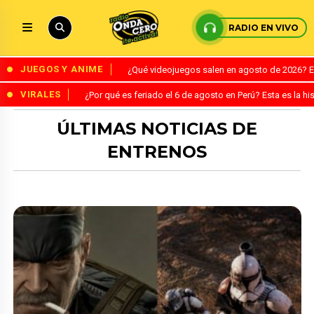
RADIO EN VIVO
JUEGOS Y ANIME
¿Qué videojuegos salen en agosto de 2026? 
VIRALES
¿Por qué es feriado el 6 de agosto en Perú? Esta es la his
ÚLTIMAS NOTICIAS DE
ENTRENOS