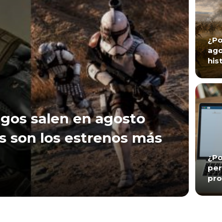
¿Po
ago
his
gos salen en agosto
s son los estrenos más
¿Po
per
pro