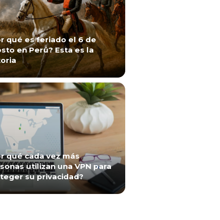
r qué es feriado el 6 de
sto en Perú? Esta es la
toria
r qué cada vez más
sonas utilizan una VPN para
teger su privacidad?