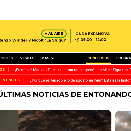
AL AIRE
ONDA EXPANSIVA
09:00 - 12:00
Renzo Winder y Nicolt "La Shiqui"
PORTES
VIRALES
MÁS
CONCURSOS
PROGR
OS
¡Es oficial! Marcelo Tinelli confirma que regresó con Milett Figueroa
VIRALES
¿Por qué es feriado el 6 de agosto en Perú? Esta es la histor
ÚLTIMAS NOTICIAS DE ENTONAND