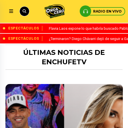
RADIO EN VIVO
ESPECTÁCULOS
Flavia Laos expone lo que habría buscado Pablo 
ESPECTÁCULOS
¿Terminaron? Diego Chávarri dejó de seguir a Ga
ÚLTIMAS NOTICIAS DE
ENCHUFETV