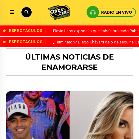
RADIO EN VIVO
ESPECTÁCULOS
Flavia Laos expone lo que habría buscado Pablo 
ESPECTÁCULOS
¿Terminaron? Diego Chávarri dejó de seguir a Ga
ÚLTIMAS NOTICIAS DE
ENAMORARSE