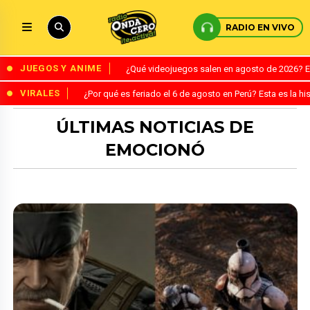
RADIO EN VIVO
JUEGOS Y ANIME
¿Qué videojuegos salen en agosto de 2026? 
VIRALES
¿Por qué es feriado el 6 de agosto en Perú? Esta es la his
ÚLTIMAS NOTICIAS DE
EMOCIONÓ