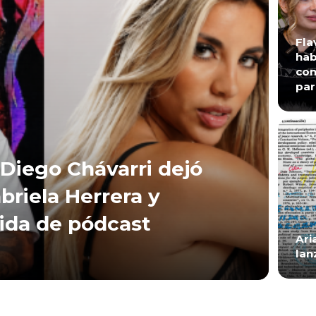
Fla
hab
con
par
Diego Chávarri dejó
briela Herrera y
lida de pódcast
Ari
lan