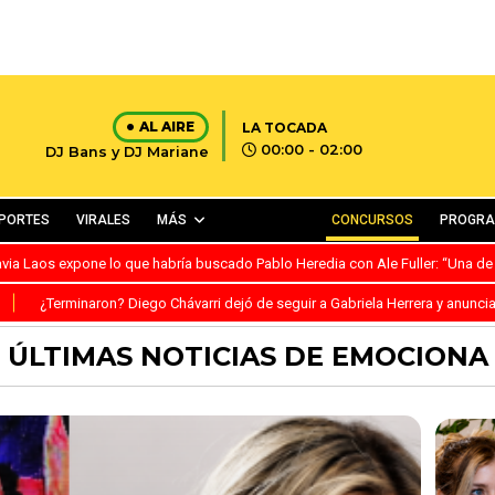
AL AIRE
LA TOCADA
00:00 - 02:00
DJ Bans y DJ Mariane
PORTES
VIRALES
MÁS
CONCURSOS
PROGR
avia Laos expone lo que habría buscado Pablo Heredia con Ale Fuller: “Una de
S
¿Terminaron? Diego Chávarri dejó de seguir a Gabriela Herrera y anunci
ÚLTIMAS NOTICIAS DE EMOCIONA