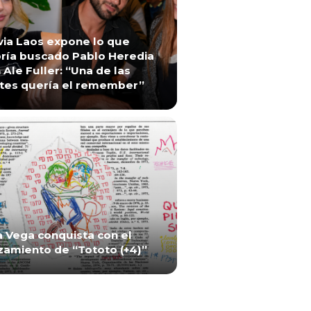
via Laos expone lo que
ría buscado Pablo Heredia
 Ale Fuller: “Una de las
tes quería el remember”
a Vega conquista con el
zamiento de “Tototo (+4)”