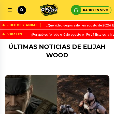
RADIO EN VIVO
JUEGOS Y ANIME
¿Qué videojuegos salen en agosto de 2026? 
VIRALES
¿Por qué es feriado el 6 de agosto en Perú? Esta es la his
ÚLTIMAS NOTICIAS DE ELIJAH
WOOD