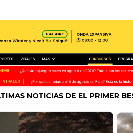
AL AIRE
ONDA EXPANSIVA
09:00 - 12:00
Renzo Winder y Nicolt "La Shiqui"
PORTES
VIRALES
MÁS
CONCURSOS
PROGR
NIME
¿Qué videojuegos salen en agosto de 2026? Estos son los estre
VIRALES
¿Por qué es feriado el 6 de agosto en Perú? Esta es la histor
TIMAS NOTICIAS DE EL PRIMER B