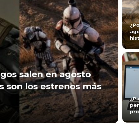
¿Po
ago
his
gos salen en agosto
s son los estrenos más
¿Po
per
pro