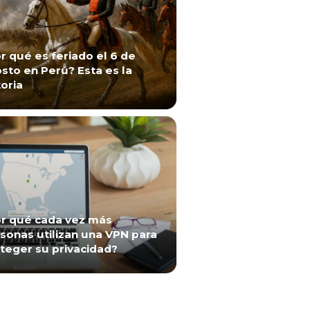
r qué es feriado el 6 de
sto en Perú? Esta es la
toria
r qué cada vez más
sonas utilizan una VPN para
teger su privacidad?