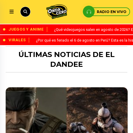
RADIO EN VIVO
JUEGOS Y ANIME
¿Qué videojuegos salen en agosto de 2026? 
VIRALES
¿Por qué es feriado el 6 de agosto en Perú? Esta es la his
ÚLTIMAS NOTICIAS DE EL
DANDEE