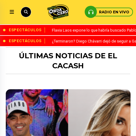
RADIO EN VIVO
ESPECTÁCULOS
Flavia Laos expone lo que habría buscado Pablo 
ESPECTÁCULOS
¿Terminaron? Diego Chávarri dejó de seguir a Ga
ÚLTIMAS NOTICIAS DE EL
CACASH