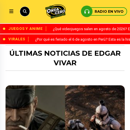
RADIO EN VIVO
JUEGOS Y ANIME
¿Qué videojuegos salen en agosto de 2026? 
VIRALES
¿Por qué es feriado el 6 de agosto en Perú? Esta es la his
ÚLTIMAS NOTICIAS DE EDGAR
VIVAR