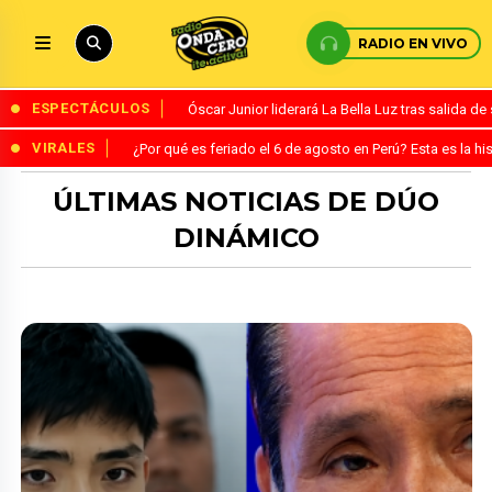
RADIO EN VIVO
ESPECTÁCULOS
Óscar Junior liderará La Bella Luz tras salida 
VIRALES
¿Por qué es feriado el 6 de agosto en Perú? Esta es la his
ÚLTIMAS NOTICIAS DE DÚO
DINÁMICO