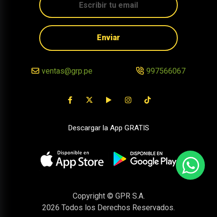
Enviar
ventas@grp.pe
997566067
Descargar la App GRATIS
Copyright © GPR S.A.
2026
Todos los Derechos Reservados.