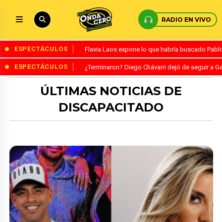
RADIO EN VIVO
ESPECTÁCULOS
Flavia Laos expone lo que habría buscado Pablo 
ESPECTÁCULOS
¿Terminaron? Diego Chávarri dejó de seguir a Ga
ÚLTIMAS NOTICIAS DE
DISCAPACITADO