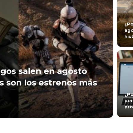
¿Po
ago
his
gos salen en agosto
s son los estrenos más
¿Po
per
pro