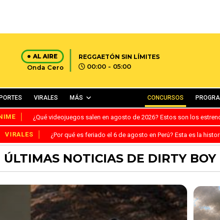
AL AIRE
REGGAETÓN SIN LÍMITES
00:00 - 05:00
Onda Cero
PORTES
VIRALES
MÁS
CONCURSOS
PROGR
NIME
¿Qué videojuegos salen en agosto de 2026? Estos son los estre
VIRALES
¿Por qué es feriado el 6 de agosto en Perú? Esta es la histor
ÚLTIMAS NOTICIAS DE DIRTY BOY