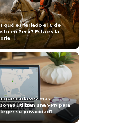
r qué es feriado el 6 de
sto en Perú? Esta es la
toria
r qué cada vez más
sonas utilizan una VPN para
teger su privacidad?