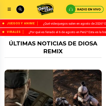
RADIO EN VIVO
JUEGOS Y ANIME
¿Qué videojuegos salen en agosto de 2026? 
VIRALES
¿Por qué es feriado el 6 de agosto en Perú? Esta es la his
ÚLTIMAS NOTICIAS DE DIOSA
REMIX