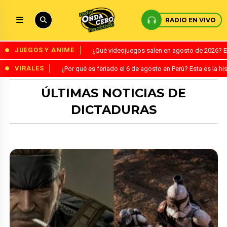
RADIO EN VIVO
JUEGOS Y ANIME
¿Qué videojuegos salen en agosto de 2026? 
VIRALES
¿Por qué es feriado el 6 de agosto en Perú? Esta es la his
ÚLTIMAS NOTICIAS DE
DICTADURAS