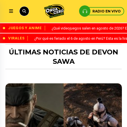
RADIO EN VIVO
JUEGOS Y ANIME
¿Qué videojuegos salen en agosto de 2026? 
VIRALES
¿Por qué es feriado el 6 de agosto en Perú? Esta es la his
ÚLTIMAS NOTICIAS DE DEVON
SAWA