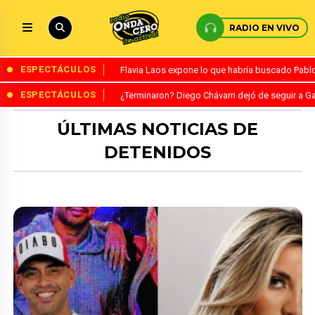
RADIO EN VIVO
ESPECTÁCULOS
Flavia Laos expone lo que habría buscado Pablo 
ESPECTÁCULOS
¿Terminaron? Diego Chávarri dejó de seguir a Ga
ÚLTIMAS NOTICIAS DE
DETENIDOS