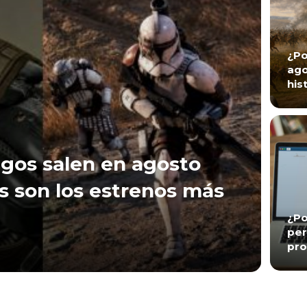
¿Po
ago
his
gos salen en agosto
s son los estrenos más
¿Po
per
pro