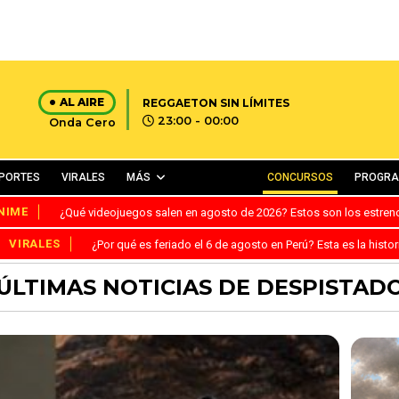
AL AIRE
REGGAETON SIN LÍMITES
23:00 - 00:00
Onda Cero
PORTES
VIRALES
MÁS
CONCURSOS
PROGR
NIME
¿Qué videojuegos salen en agosto de 2026? Estos son los estre
VIRALES
¿Por qué es feriado el 6 de agosto en Perú? Esta es la histor
ÚLTIMAS NOTICIAS DE DESPISTAD