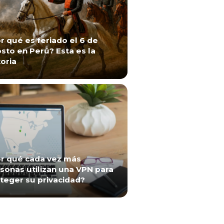
r qué es feriado el 6 de
sto en Perú? Esta es la
toria
r qué cada vez más
sonas utilizan una VPN para
teger su privacidad?