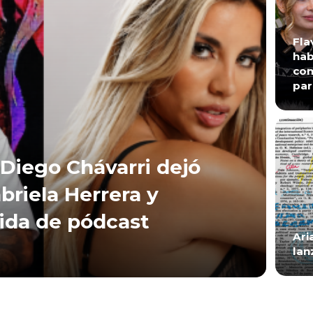
Fla
hab
con
par
Diego Chávarri dejó
briela Herrera y
lida de pódcast
Ari
lan