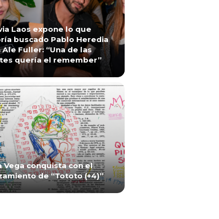
via Laos expone lo que
ría buscado Pablo Heredia
 Ale Fuller: “Una de las
tes quería el remember”
a Vega conquista con el
zamiento de “Tototo (+4)”