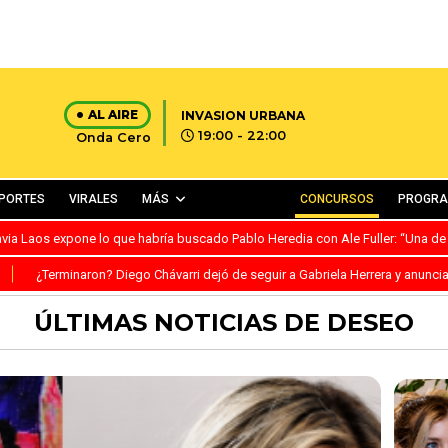
AL AIRE
INVASION URBANA
19:00 - 22:00
Onda Cero
PORTES
VIRALES
MÁS
CONCURSOS
PROGR
avia Laos expone lo que habría buscado Pablo Heredia con Ale Fuller: “Una de
S
¿Terminaron? Diego Chávarri dejó de seguir a Gabriela Herrera y anunci
ÚLTIMAS NOTICIAS DE DESEO