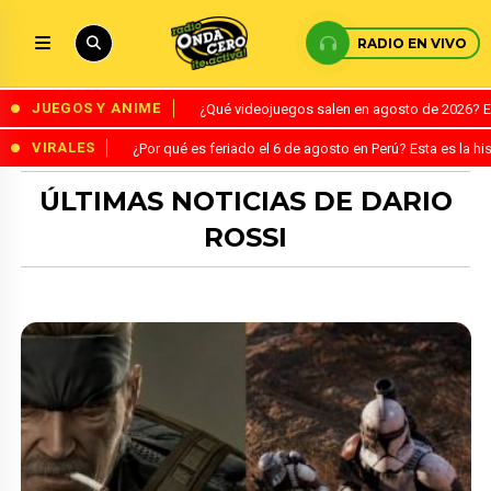
RADIO EN VIVO
JUEGOS Y ANIME
¿Qué videojuegos salen en agosto de 2026? 
VIRALES
¿Por qué es feriado el 6 de agosto en Perú? Esta es la his
ÚLTIMAS NOTICIAS DE DARIO
ROSSI