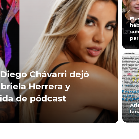
Fla
hab
con
par
Diego Chávarri dejó
briela Herrera y
lida de pódcast
Ari
lan