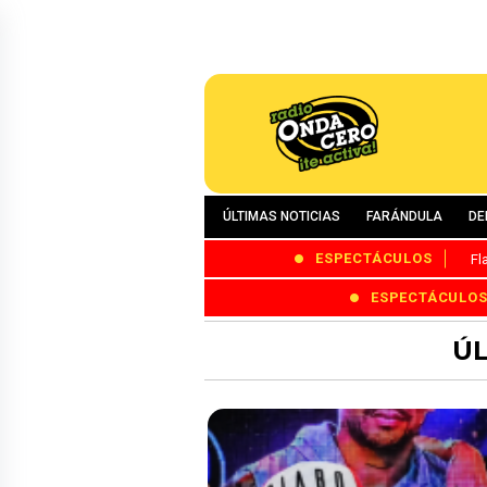
ÚLTIMAS NOTICIAS
FARÁNDULA
DE
ESPECTÁCULOS
Fl
ESPECTÁCULO
ÚL