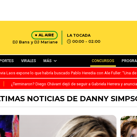
AL AIRE
LA TOCADA
00:00 - 02:00
DJ Bans y DJ Mariane
PORTES
VIRALES
MÁS
CONCURSOS
PROGR
avia Laos expone lo que habría buscado Pablo Heredia con Ale Fuller: “Una de
S
¿Terminaron? Diego Chávarri dejó de seguir a Gabriela Herrera y anunci
TIMAS NOTICIAS DE DANNY SIMP