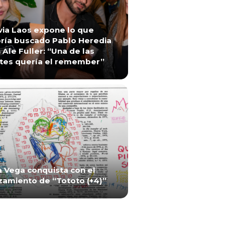
via Laos expone lo que
ría buscado Pablo Heredia
 Ale Fuller: “Una de las
tes quería el remember”
a Vega conquista con el
zamiento de “Tototo (+4)”