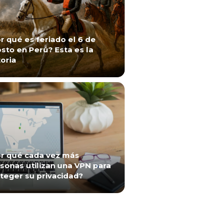
r qué es feriado el 6 de
sto en Perú? Esta es la
toria
r qué cada vez más
sonas utilizan una VPN para
teger su privacidad?