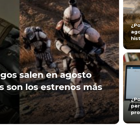
¿Po
ago
his
gos salen en agosto
s son los estrenos más
¿Po
per
pro