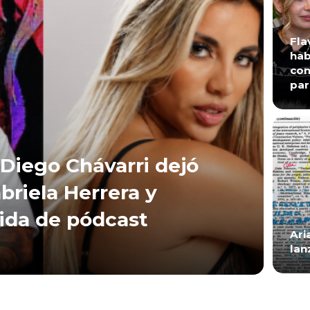
Fla
hab
con
par
Diego Chávarri dejó
briela Herrera y
lida de pódcast
Ari
lan