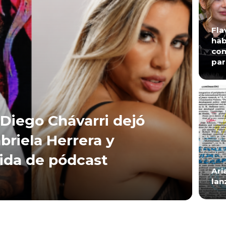
Fla
hab
con
par
Diego Chávarri dejó
briela Herrera y
lida de pódcast
Ari
lan