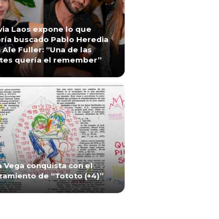
via Laos expone lo que
ría buscado Pablo Heredia
 Ale Fuller: “Una de las
tes quería el remember”
a Vega conquista con el
zamiento de “Tototo (+4)”