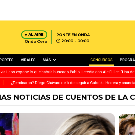
AL AIRE
PONTE EN ONDA
20:00 - 00:00
Onda Cero
PORTES
VIRALES
MÁS
CONCURSOS
PROGR
avia Laos expone lo que habría buscado Pablo Heredia con Ale Fuller: “Una de
S
¿Terminaron? Diego Chávarri dejó de seguir a Gabriela Herrera y anunci
AS NOTICIAS DE CUENTOS DE LA 