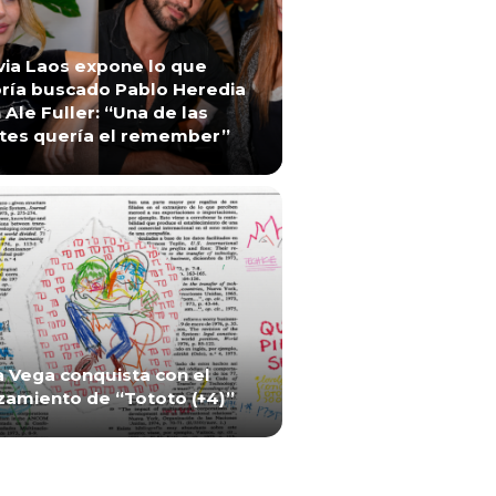
via Laos expone lo que
ría buscado Pablo Heredia
 Ale Fuller: “Una de las
tes quería el remember”
a Vega conquista con el
zamiento de “Tototo (+4)”