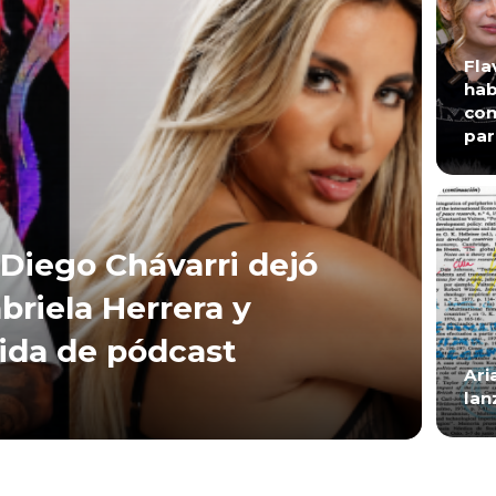
Fla
hab
con
par
Diego Chávarri dejó
briela Herrera y
lida de pódcast
Ari
lan