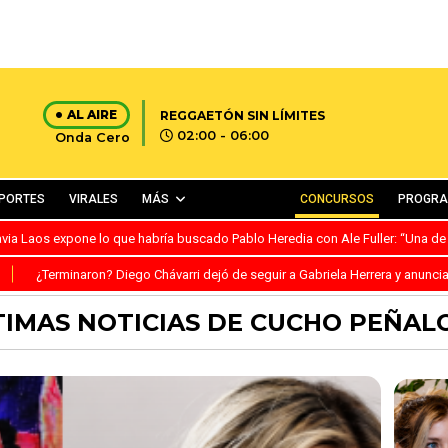
AL AIRE
REGGAETÓN SIN LÍMITES
02:00 - 06:00
Onda Cero
PORTES
VIRALES
MÁS
CONCURSOS
PROGR
avia Laos expone lo que habría buscado Pablo Heredia con Ale Fuller: “Una de
S
¿Terminaron? Diego Chávarri dejó de seguir a Gabriela Herrera y anunci
TIMAS NOTICIAS DE CUCHO PEÑAL