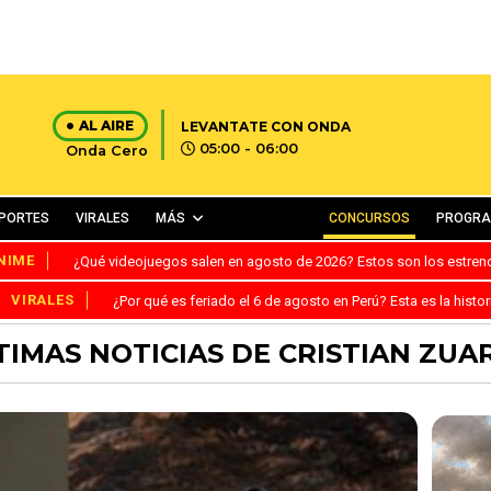
AL AIRE
LEVANTATE CON ONDA
05:00 - 06:00
Onda Cero
PORTES
VIRALES
MÁS
CONCURSOS
PROGR
NIME
¿Qué videojuegos salen en agosto de 2026? Estos son los estre
VIRALES
¿Por qué es feriado el 6 de agosto en Perú? Esta es la histor
TIMAS NOTICIAS DE CRISTIAN ZUA