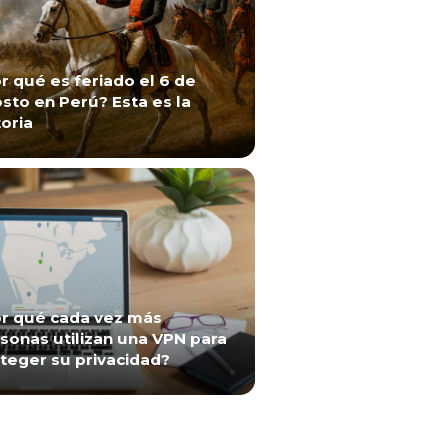
r qué es feriado el 6 de
sto en Perú? Esta es la
toria
r qué cada vez más
sonas utilizan una VPN para
teger su privacidad?