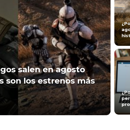
¿Po
ago
his
gos salen en agosto
s son los estrenos más
¿Po
per
pro