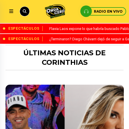
RADIO EN VIVO
ESPECTÁCULOS
Flavia Laos expone lo que habría buscado Pablo 
ESPECTÁCULOS
¿Terminaron? Diego Chávarri dejó de seguir a Ga
ÚLTIMAS NOTICIAS DE
CORINTHIAS