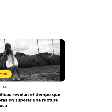
rales
2014
íficos revelan el tiempo que
as en superar una ruptura
osa