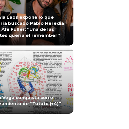
via Laos expone lo que
ría buscado Pablo Heredia
 Ale Fuller: “Una de las
tes quería el remember”
a Vega conquista con el
zamiento de “Tototo (+4)”