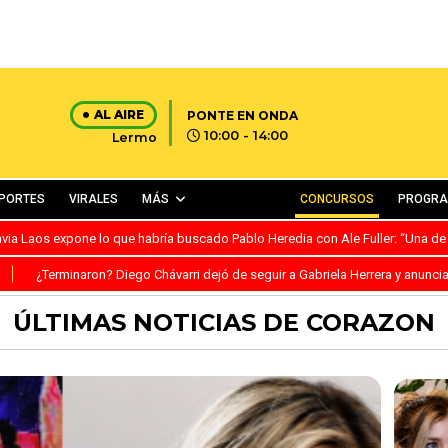
AL AIRE
PONTE EN ONDA
10:00 - 14:00
Lermo
PORTES
VIRALES
MÁS
CONCURSOS
PROGR
avia Laos expone lo que habría buscado Pablo Heredia con Ale Fuller: “Una de
S
¿Terminaron? Diego Chávarri dejó de seguir a Gabriela Herrera y anunci
ÚLTIMAS NOTICIAS DE CORAZON