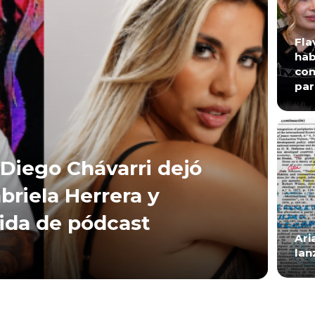
Fla
hab
con
par
Diego Chávarri dejó
briela Herrera y
lida de pódcast
Ari
lan