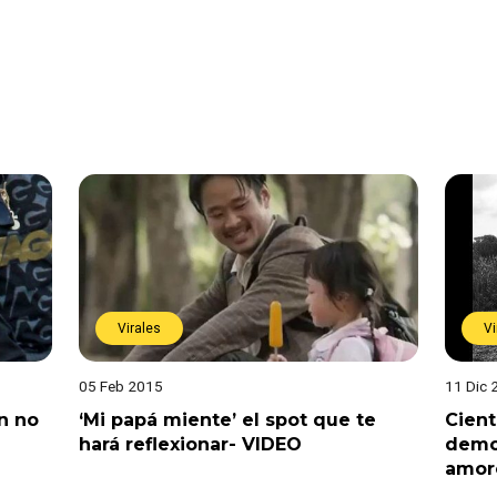
Virales
Vi
05 Feb 2015
11 Dic 
n no
‘Mi papá miente’ el spot que te
Cient
hará reflexionar- VIDEO
demor
amor