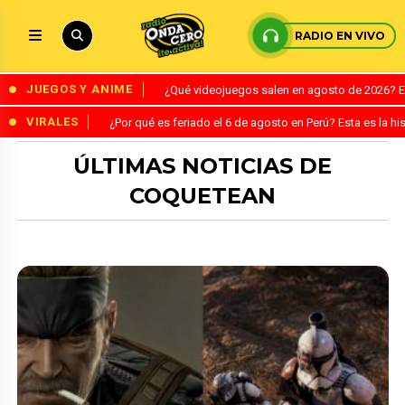
RADIO EN VIVO
JUEGOS Y ANIME
¿Qué videojuegos salen en agosto de 2026? 
VIRALES
¿Por qué es feriado el 6 de agosto en Perú? Esta es la his
ÚLTIMAS NOTICIAS DE
COQUETEAN