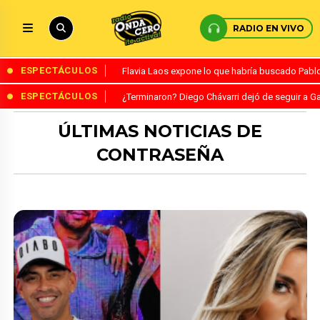
RADIO EN VIVO
ESPECTÁCULOS
Flavia Laos expone lo que habría buscado Pablo 
ESPECTÁCULOS
¿Terminaron? Diego Chávarri dejó de seguir a Ga
ÚLTIMAS NOTICIAS DE
CONTRASEÑA