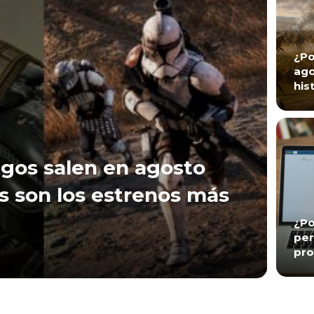
¿Po
ago
his
gos salen en agosto
s son los estrenos más
¿Po
per
pro