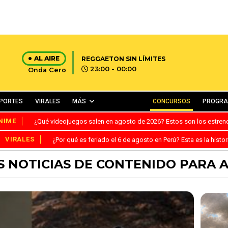
AL AIRE
REGGAETON SIN LÍMITES
23:00 - 00:00
Onda Cero
PORTES
VIRALES
MÁS
CONCURSOS
PROGR
NIME
¿Qué videojuegos salen en agosto de 2026? Estos son los estre
VIRALES
¿Por qué es feriado el 6 de agosto en Perú? Esta es la histor
S NOTICIAS DE CONTENIDO PARA 