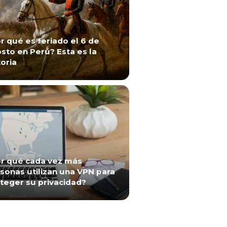
r qué es feriado el 6 de
sto en Perú? Esta es la
toria
r qué cada vez más
sonas utilizan una VPN para
teger su privacidad?