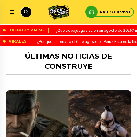
RADIO EN VIVO
JUEGOS Y ANIME
¿Qué videojuegos salen en agosto de 2026? 
VIRALES
¿Por qué es feriado el 6 de agosto en Perú? Esta es la his
ÚLTIMAS NOTICIAS DE
CONSTRUYE