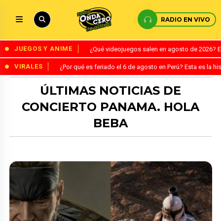
RADIO EN VIVO
JUEGOS Y ANIME
¿Qué videojuegos salen en agosto de 2026? 
VIRALES
¿Por qué es feriado el 6 de agosto en Perú? Esta es la his
ÚLTIMAS NOTICIAS DE
CONCIERTO PANAMA. HOLA
BEBA