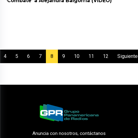
‘Combate’ a Alejandra Baigorria (VIDEO)
(current)
4
5
6
7
8
9
10
11
12
Siguiente
Anuncia con nosotros, contáctanos