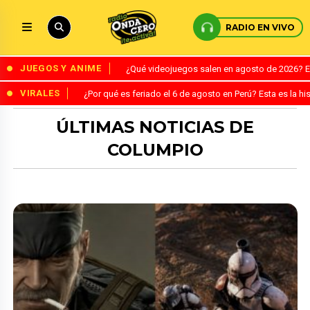
RADIO EN VIVO
JUEGOS Y ANIME
¿Qué videojuegos salen en agosto de 2026? 
VIRALES
¿Por qué es feriado el 6 de agosto en Perú? Esta es la his
ÚLTIMAS NOTICIAS DE
COLUMPIO