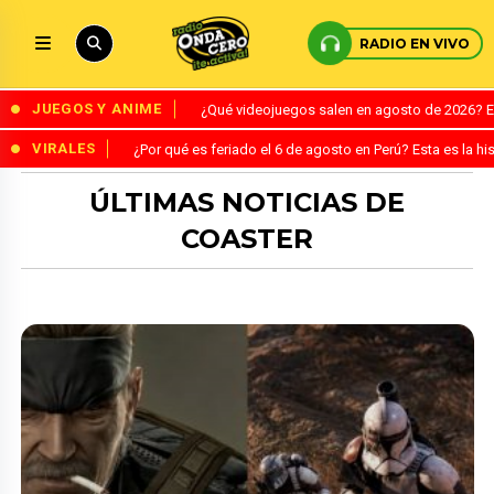
RADIO EN VIVO
JUEGOS Y ANIME
¿Qué videojuegos salen en agosto de 2026? 
VIRALES
¿Por qué es feriado el 6 de agosto en Perú? Esta es la his
ÚLTIMAS NOTICIAS DE
COASTER