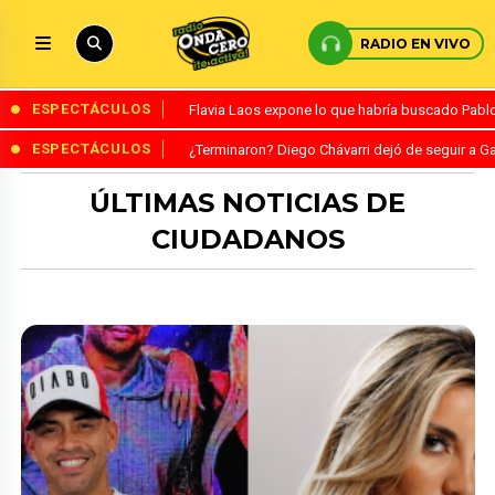
RADIO EN VIVO
ESPECTÁCULOS
Flavia Laos expone lo que habría buscado Pablo 
ESPECTÁCULOS
¿Terminaron? Diego Chávarri dejó de seguir a Ga
ÚLTIMAS NOTICIAS DE
CIUDADANOS