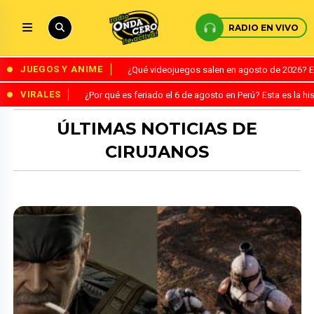
RADIO EN VIVO
JUEGOS Y ANIME
¿Qué videojuegos salen en agosto de 2026? 
VIRALES
¿Por qué es feriado el 6 de agosto en Perú? Esta es la his
ÚLTIMAS NOTICIAS DE
CIRUJANOS