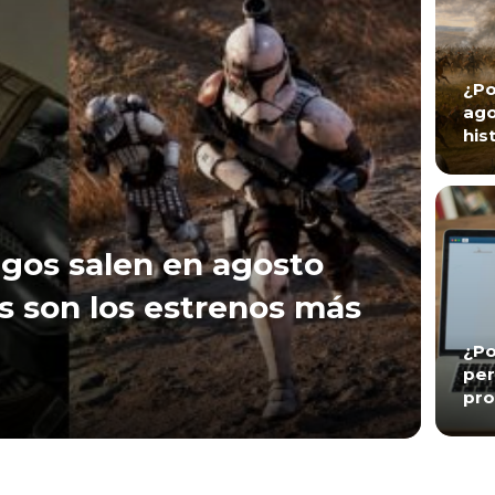
¿Po
ago
his
gos salen en agosto
s son los estrenos más
¿Po
per
pro