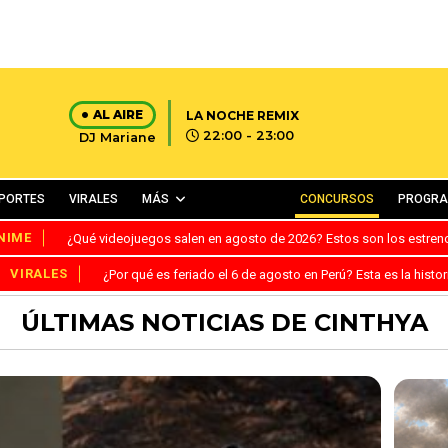
AL AIRE
LA NOCHE REMIX
22:00 - 23:00
DJ Mariane
PORTES
VIRALES
MÁS
CONCURSOS
PROGR
NIME
¿Qué videojuegos salen en agosto de 2026? Estos son los estre
VIRALES
¿Por qué es feriado el 6 de agosto en Perú? Esta es la histor
ÚLTIMAS NOTICIAS DE CINTHYA