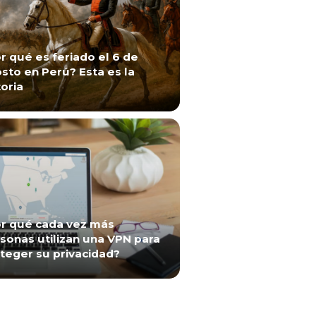
r qué es feriado el 6 de
sto en Perú? Esta es la
toria
r qué cada vez más
sonas utilizan una VPN para
teger su privacidad?