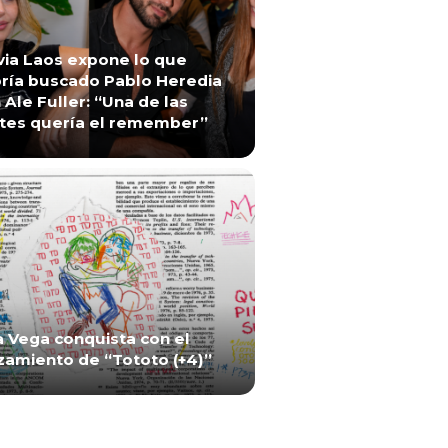
via Laos expone lo que
ría buscado Pablo Heredia
 Ale Fuller: “Una de las
tes quería el remember”
a Vega conquista con el
zamiento de “Tototo (+4)”