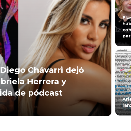
Fla
hab
con
par
Diego Chávarri dejó
briela Herrera y
lida de pódcast
Ari
lan