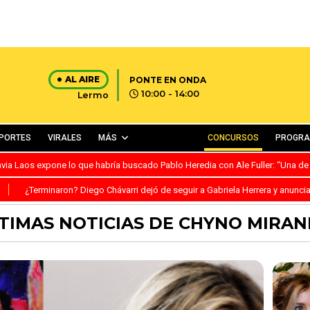
AL AIRE
PONTE EN ONDA
10:00 - 14:00
Lermo
PORTES
VIRALES
MÁS
CONCURSOS
PROGR
avia Laos expone lo que habría buscado Pablo Heredia con Ale Fuller: “Una de
S
¿Terminaron? Diego Chávarri dejó de seguir a Gabriela Herrera y anunci
TIMAS NOTICIAS DE CHYNO MIRA