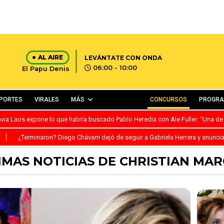
AL AIRE
LEVÁNTATE CON ONDA
06:00 - 10:00
El Papu Denis
PORTES
VIRALES
MÁS
CONCURSOS
PROGR
avia Laos expone lo que habría buscado Pablo Heredia con Ale Fuller: “Una de
S
¿Terminaron? Diego Chávarri dejó de seguir a Gabriela Herrera y anunci
IMAS NOTICIAS DE CHRISTIAN MAR