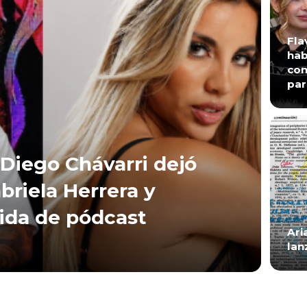
Fla
hab
con
par
Diego Chávarri dejó
briela Herrera y
lida de pódcast
Ari
lan