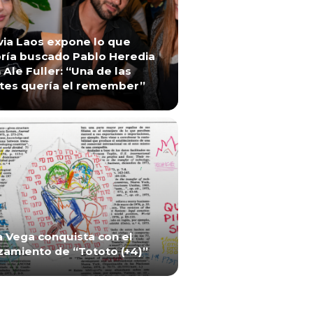
via Laos expone lo que
ría buscado Pablo Heredia
 Ale Fuller: “Una de las
tes quería el remember”
a Vega conquista con el
zamiento de “Tototo (+4)”