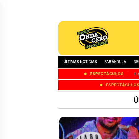
ÚLTIMAS NOTICIAS
FARÁNDULA
DE
ESPECTÁCULOS
Fl
ESPECTÁCULO
Ú