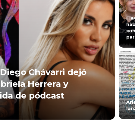
Fla
hab
con
par
Diego Chávarri dejó
briela Herrera y
lida de pódcast
Ari
lan