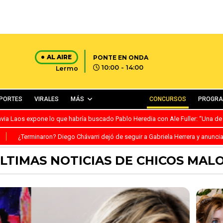
AL AIRE
PONTE EN ONDA
10:00 - 14:00
Lermo
PORTES
VIRALES
MÁS
CONCURSOS
PROGR
avia Laos expone lo que habría buscado Pablo Heredia con Ale Fuller: “Una de
S
¿Terminaron? Diego Chávarri dejó de seguir a Gabriela Herrera y anunci
LTIMAS NOTICIAS DE CHICOS MAL