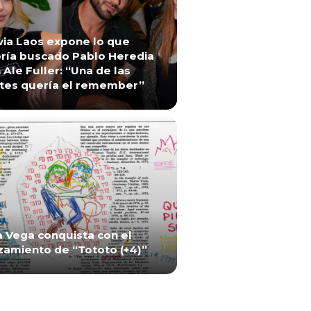
via Laos expone lo que
ría buscado Pablo Heredia
 Ale Fuller: “Una de las
tes quería el remember”
a Vega conquista con el
zamiento de “Tototo (+4)”