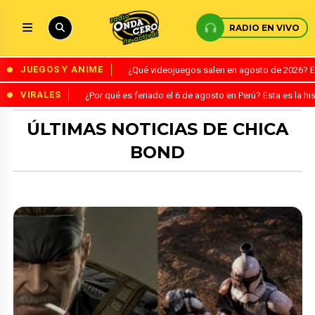
RADIO EN VIVO
JUEGOS Y ANIME
¿Qué videojuegos salen en agosto de 2026? 
VIRALES
¿Por qué es feriado el 6 de agosto en Perú? Esta es la his
ÚLTIMAS NOTICIAS DE CHICA
BOND