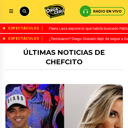
RADIO EN VIVO
ESPECTÁCULOS
Flavia Laos expone lo que habría buscado Pablo 
ESPECTÁCULOS
¿Terminaron? Diego Chávarri dejó de seguir a Ga
ÚLTIMAS NOTICIAS DE
CHEFCITO