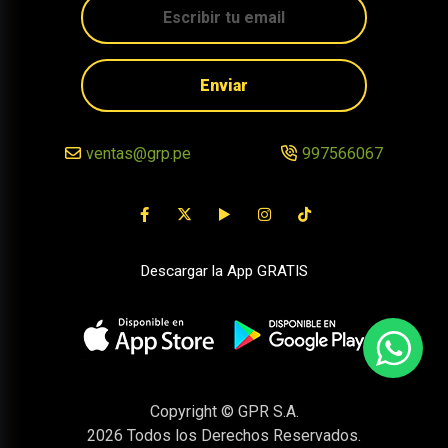
Enviar
ventas@grp.pe
997566067
Descargar la App GRATIS
Copyright © GPR S.A.
2026
Todos los Derechos Reservados.