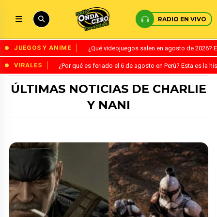
RADIO EN VIVO
JUEGOS Y ANIME
¿Qué videojuegos salen en agosto de 2026? 
VIRALES
¿Por qué es feriado el 6 de agosto en Perú? Esta es la his
ÚLTIMAS NOTICIAS DE CHARLIE
Y NANI