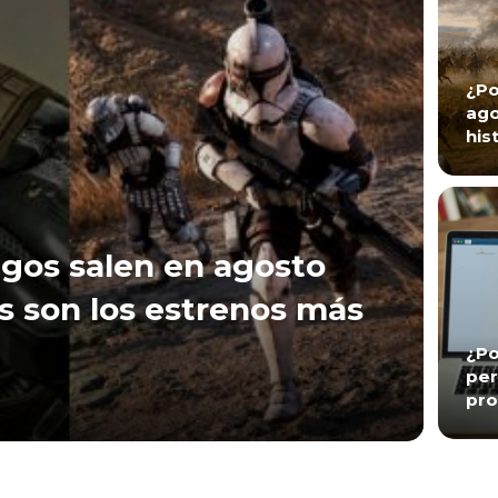
¿Po
ago
his
gos salen en agosto
s son los estrenos más
¿Po
per
pro