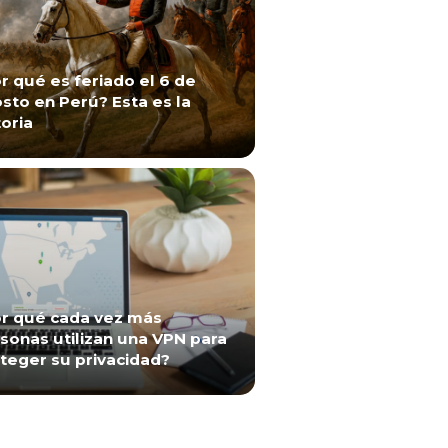
r qué es feriado el 6 de
sto en Perú? Esta es la
toria
r qué cada vez más
sonas utilizan una VPN para
teger su privacidad?