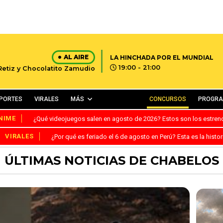
AL AIRE
LA HINCHADA POR EL MUNDIAL
19:00 - 21:00
 Retiz y Chocolatito Zamudio
PORTES
VIRALES
MÁS
CONCURSOS
PROGR
NIME
¿Qué videojuegos salen en agosto de 2026? Estos son los estre
VIRALES
¿Por qué es feriado el 6 de agosto en Perú? Esta es la histor
ÚLTIMAS NOTICIAS DE CHABELOS